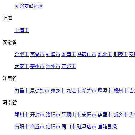
大兴安岭地区
上海
上海市
安徽省
合肥市
芜湖市
蚌埠市
淮南市
马鞍山市
淮北市
铜陵市
安
六安市
亳州市
池州市
宣城市
江西省
南昌市
景德镇市
萍乡市
九江市
新余市
鹰潭市
赣州市
吉
河南省
郑州市
开封市
洛阳市
平顶山市
安阳市
鹤壁市
新乡市
焦
南阳市
商丘市
信阳市
周口市
驻马店市
直辖县级