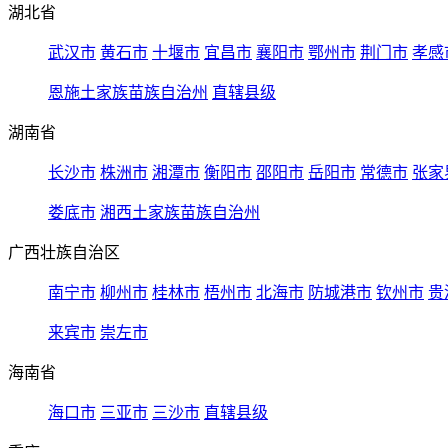
湖北省
武汉市
黄石市
十堰市
宜昌市
襄阳市
鄂州市
荆门市
孝感
恩施土家族苗族自治州
直辖县级
湖南省
长沙市
株洲市
湘潭市
衡阳市
邵阳市
岳阳市
常德市
张家
娄底市
湘西土家族苗族自治州
广西壮族自治区
南宁市
柳州市
桂林市
梧州市
北海市
防城港市
钦州市
贵
来宾市
崇左市
海南省
海口市
三亚市
三沙市
直辖县级