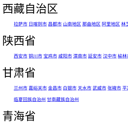
西藏自治区
拉萨市
日喀则市
昌都市
山南地区
那曲地区
阿里地区
林
陕西省
西安市
铜川市
宝鸡市
咸阳市
渭南市
延安市
汉中市
榆林
甘肃省
兰州市
嘉峪关市
金昌市
白银市
天水市
武威市
张掖市
平
临夏回族自治州
甘南藏族自治州
青海省