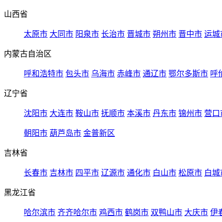
山西省
太原市
大同市
阳泉市
长治市
晋城市
朔州市
晋中市
运城
内蒙古自治区
呼和浩特市
包头市
乌海市
赤峰市
通辽市
鄂尔多斯市
呼
辽宁省
沈阳市
大连市
鞍山市
抚顺市
本溪市
丹东市
锦州市
营口
朝阳市
葫芦岛市
金普新区
吉林省
长春市
吉林市
四平市
辽源市
通化市
白山市
松原市
白城
黑龙江省
哈尔滨市
齐齐哈尔市
鸡西市
鹤岗市
双鸭山市
大庆市
伊