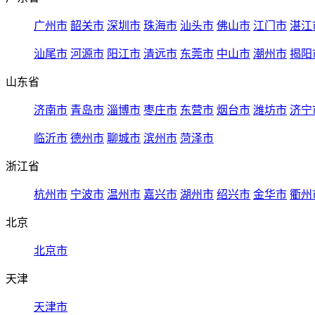
广州市
韶关市
深圳市
珠海市
汕头市
佛山市
江门市
湛江
汕尾市
河源市
阳江市
清远市
东莞市
中山市
潮州市
揭阳
山东省
济南市
青岛市
淄博市
枣庄市
东营市
烟台市
潍坊市
济宁
临沂市
德州市
聊城市
滨州市
菏泽市
浙江省
杭州市
宁波市
温州市
嘉兴市
湖州市
绍兴市
金华市
衢州
北京
北京市
天津
天津市