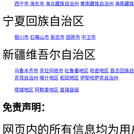
西宁市
海东市
海北藏族自治州
黄南藏族自治州
海南藏族
宁夏回族自治区
银川市
石嘴山市
吴忠市
固原市
中卫市
新疆维吾尔自治区
乌鲁木齐市
克拉玛依市
吐鲁番地区
哈密地区
昌吉回族自
克孜自治州
喀什地区
和田地区
伊犁哈萨克自治州
塔城地区
阿勒泰地区
直辖县级
免责声明：
网页内的所有信息均为用