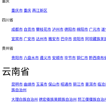
重庆
重庆市
重庆
两江新区
四川省
成都市
自贡市
攀枝花市
泸州市
德阳市
绵阳市
广元市
遂
宜宾市
广安市
达州市
雅安市
巴中市
资阳市
阿坝藏族羌
贵州省
贵阳市
六盘水市
遵义市
安顺市
毕节市
铜仁市
黔西南布
云南省
昆明市
曲靖市
玉溪市
保山市
昭通市
丽江市
普洱市
临沧
族自治州
大理白族自治州
德宏傣族景颇族自治州
怒江傈僳族自治