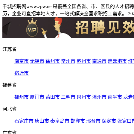
千城招聘网www.zpw.net是覆盖全国各省、市、区县的人
历，企业可直招本地人才，一站式解决全国求职招工需求。 2026
江苏省
南京市
无锡市
徐州市
常州市
苏州市
南通市
连云港市
淮
宿迁市
福建省
福州市
厦门市
莆田市
三明市
泉州市
漳州市
南平市
龙岩
河北省
石家庄市
唐山市
秦皇岛市
邯郸市
邢台市
保定市
张家口
广东省