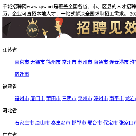
千城招聘网www.zpw.net是覆盖全国各省、市、区县的人
历，企业可直招本地人才，一站式解决全国求职招工需求。 2026
江苏省
南京市
无锡市
徐州市
常州市
苏州市
南通市
连云港市
淮
宿迁市
福建省
福州市
厦门市
莆田市
三明市
泉州市
漳州市
南平市
龙岩
河北省
石家庄市
唐山市
秦皇岛市
邯郸市
邢台市
保定市
张家口
广东省