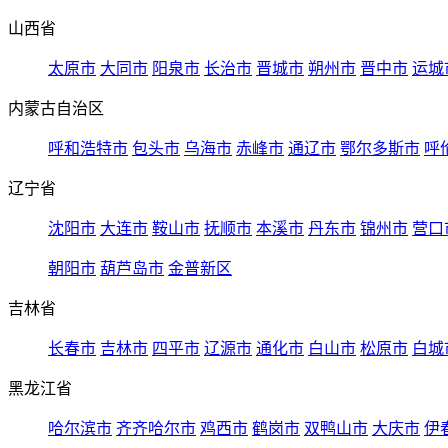
山西省
太原市
大同市
阳泉市
长治市
晋城市
朔州市
晋中市
运城
内蒙古自治区
呼和浩特市
包头市
乌海市
赤峰市
通辽市
鄂尔多斯市
呼
辽宁省
沈阳市
大连市
鞍山市
抚顺市
本溪市
丹东市
锦州市
营口
朝阳市
葫芦岛市
金普新区
吉林省
长春市
吉林市
四平市
辽源市
通化市
白山市
松原市
白城
黑龙江省
哈尔滨市
齐齐哈尔市
鸡西市
鹤岗市
双鸭山市
大庆市
伊