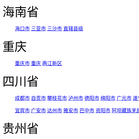
海南省
海口市
三亚市
三沙市
直辖县级
重庆
重庆市
重庆
两江新区
四川省
成都市
自贡市
攀枝花市
泸州市
德阳市
绵阳市
广元市
遂
宜宾市
广安市
达州市
雅安市
巴中市
资阳市
阿坝藏族羌
贵州省