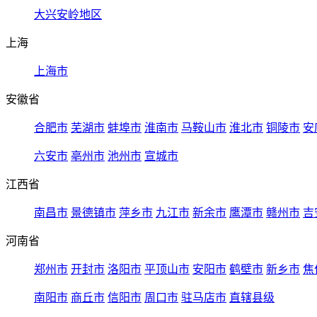
大兴安岭地区
上海
上海市
安徽省
合肥市
芜湖市
蚌埠市
淮南市
马鞍山市
淮北市
铜陵市
安
六安市
亳州市
池州市
宣城市
江西省
南昌市
景德镇市
萍乡市
九江市
新余市
鹰潭市
赣州市
吉
河南省
郑州市
开封市
洛阳市
平顶山市
安阳市
鹤壁市
新乡市
焦
南阳市
商丘市
信阳市
周口市
驻马店市
直辖县级