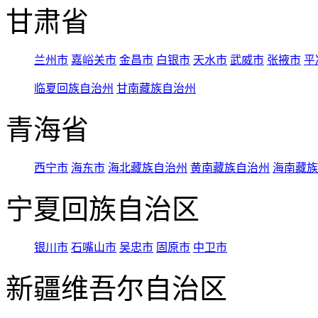
甘肃省
兰州市
嘉峪关市
金昌市
白银市
天水市
武威市
张掖市
平
临夏回族自治州
甘南藏族自治州
青海省
西宁市
海东市
海北藏族自治州
黄南藏族自治州
海南藏族
宁夏回族自治区
银川市
石嘴山市
吴忠市
固原市
中卫市
新疆维吾尔自治区