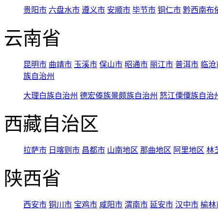
贵阳市
六盘水市
遵义市
安顺市
毕节市
铜仁市
黔西南布
云南省
昆明市
曲靖市
玉溪市
保山市
昭通市
丽江市
普洱市
临沧
族自治州
大理白族自治州
德宏傣族景颇族自治州
怒江傈僳族自治
西藏自治区
拉萨市
日喀则市
昌都市
山南地区
那曲地区
阿里地区
林
陕西省
西安市
铜川市
宝鸡市
咸阳市
渭南市
延安市
汉中市
榆林