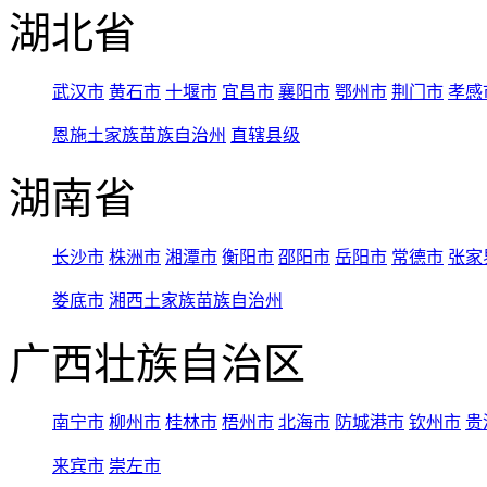
湖北省
武汉市
黄石市
十堰市
宜昌市
襄阳市
鄂州市
荆门市
孝感
恩施土家族苗族自治州
直辖县级
湖南省
长沙市
株洲市
湘潭市
衡阳市
邵阳市
岳阳市
常德市
张家
娄底市
湘西土家族苗族自治州
广西壮族自治区
南宁市
柳州市
桂林市
梧州市
北海市
防城港市
钦州市
贵
来宾市
崇左市