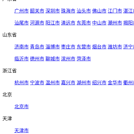
广州市
韶关市
深圳市
珠海市
汕头市
佛山市
江门市
湛江
汕尾市
河源市
阳江市
清远市
东莞市
中山市
潮州市
揭阳
山东省
济南市
青岛市
淄博市
枣庄市
东营市
烟台市
潍坊市
济宁
临沂市
德州市
聊城市
滨州市
菏泽市
浙江省
杭州市
宁波市
温州市
嘉兴市
湖州市
绍兴市
金华市
衢州
北京
北京市
天津
天津市