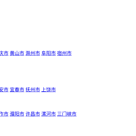
庆市
黄山市
滁州市
阜阳市
宿州市
安市
宜春市
抚州市
上饶市
作市
濮阳市
许昌市
漯河市
三门峡市