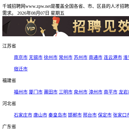
千城招聘网www.zpw.net是覆盖全国各省、市、区县的
需求。 2026年08月07日 星期五
江苏省
南京市
无锡市
徐州市
常州市
苏州市
南通市
连云港市
淮
宿迁市
福建省
福州市
厦门市
莆田市
三明市
泉州市
漳州市
南平市
龙岩
河北省
石家庄市
唐山市
秦皇岛市
邯郸市
邢台市
保定市
张家口
广东省