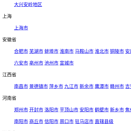
大兴安岭地区
上海
上海市
安徽省
合肥市
芜湖市
蚌埠市
淮南市
马鞍山市
淮北市
铜陵市
安
六安市
亳州市
池州市
宣城市
江西省
南昌市
景德镇市
萍乡市
九江市
新余市
鹰潭市
赣州市
吉
河南省
郑州市
开封市
洛阳市
平顶山市
安阳市
鹤壁市
新乡市
焦
南阳市
商丘市
信阳市
周口市
驻马店市
直辖县级