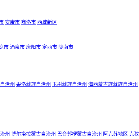
市
安康市
商洛市
西咸新区
凉市
酒泉市
庆阳市
定西市
陇南市
自治州
果洛藏族自治州
玉树藏族自治州
海西蒙古族藏族自治州
治州
博尔塔拉蒙古自治州
巴音郭楞蒙古自治州
阿克苏地区
克孜