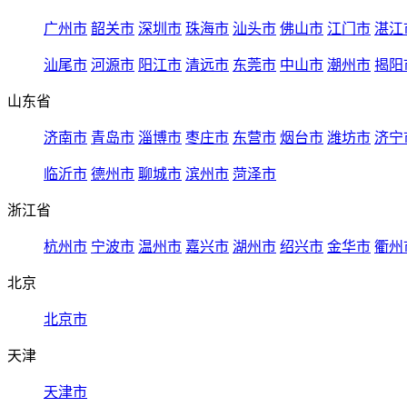
广州市
韶关市
深圳市
珠海市
汕头市
佛山市
江门市
湛江
汕尾市
河源市
阳江市
清远市
东莞市
中山市
潮州市
揭阳
山东省
济南市
青岛市
淄博市
枣庄市
东营市
烟台市
潍坊市
济宁
临沂市
德州市
聊城市
滨州市
菏泽市
浙江省
杭州市
宁波市
温州市
嘉兴市
湖州市
绍兴市
金华市
衢州
北京
北京市
天津
天津市