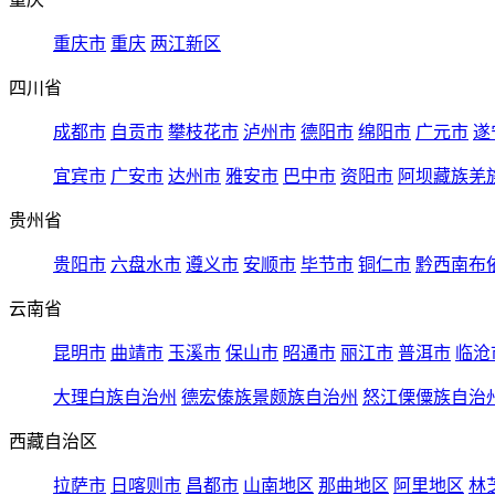
重庆市
重庆
两江新区
四川省
成都市
自贡市
攀枝花市
泸州市
德阳市
绵阳市
广元市
遂
宜宾市
广安市
达州市
雅安市
巴中市
资阳市
阿坝藏族羌
贵州省
贵阳市
六盘水市
遵义市
安顺市
毕节市
铜仁市
黔西南布
云南省
昆明市
曲靖市
玉溪市
保山市
昭通市
丽江市
普洱市
临沧
大理白族自治州
德宏傣族景颇族自治州
怒江傈僳族自治
西藏自治区
拉萨市
日喀则市
昌都市
山南地区
那曲地区
阿里地区
林