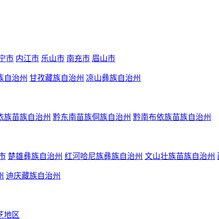
宁市
内江市
乐山市
南充市
眉山市
族自治州
甘孜藏族自治州
凉山彝族自治州
依族苗族自治州
黔东南苗族侗族自治州
黔南布依族苗族自治州
市
楚雄彝族自治州
红河哈尼族彝族自治州
文山壮族苗族自治州
州
迪庆藏族自治州
芝地区