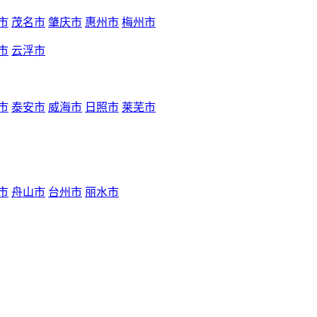
市
茂名市
肇庆市
惠州市
梅州市
市
云浮市
市
泰安市
威海市
日照市
莱芜市
市
舟山市
台州市
丽水市