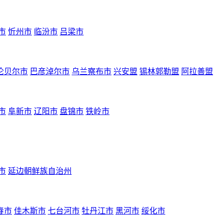
市
忻州市
临汾市
吕梁市
伦贝尔市
巴彦淖尔市
乌兰察布市
兴安盟
锡林郭勒盟
阿拉善盟
市
阜新市
辽阳市
盘锦市
铁岭市
市
延边朝鲜族自治州
春市
佳木斯市
七台河市
牡丹江市
黑河市
绥化市