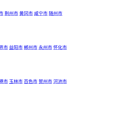
市
荆州市
黄冈市
咸宁市
随州市
界市
益阳市
郴州市
永州市
怀化市
港市
玉林市
百色市
贺州市
河池市