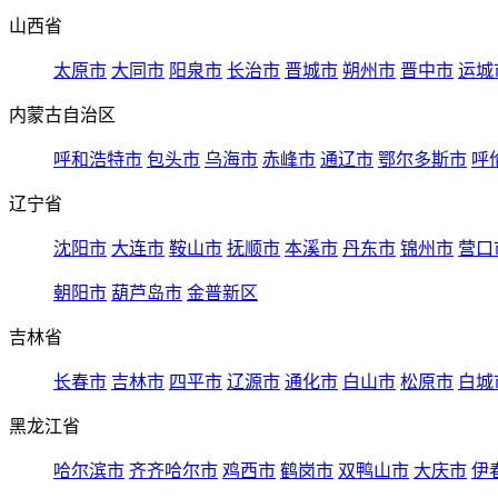
山西省
太原市
大同市
阳泉市
长治市
晋城市
朔州市
晋中市
运城
内蒙古自治区
呼和浩特市
包头市
乌海市
赤峰市
通辽市
鄂尔多斯市
呼
辽宁省
沈阳市
大连市
鞍山市
抚顺市
本溪市
丹东市
锦州市
营口
朝阳市
葫芦岛市
金普新区
吉林省
长春市
吉林市
四平市
辽源市
通化市
白山市
松原市
白城
黑龙江省
哈尔滨市
齐齐哈尔市
鸡西市
鹤岗市
双鸭山市
大庆市
伊