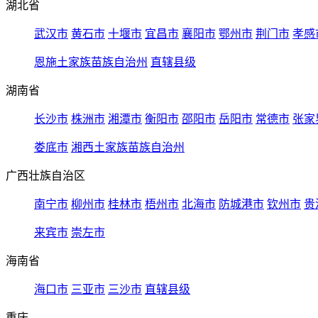
湖北省
武汉市
黄石市
十堰市
宜昌市
襄阳市
鄂州市
荆门市
孝感
恩施土家族苗族自治州
直辖县级
湖南省
长沙市
株洲市
湘潭市
衡阳市
邵阳市
岳阳市
常德市
张家
娄底市
湘西土家族苗族自治州
广西壮族自治区
南宁市
柳州市
桂林市
梧州市
北海市
防城港市
钦州市
贵
来宾市
崇左市
海南省
海口市
三亚市
三沙市
直辖县级
重庆