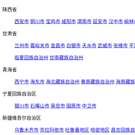
陕西省
西安市
铜川市
宝鸡市
咸阳市
渭南市
延安市
汉中市
榆林
甘肃省
兰州市
嘉峪关市
金昌市
白银市
天水市
武威市
张掖市
平
临夏回族自治州
甘南藏族自治州
青海省
西宁市
海东市
海北藏族自治州
黄南藏族自治州
海南藏族
宁夏回族自治区
银川市
石嘴山市
吴忠市
固原市
中卫市
新疆维吾尔自治区
乌鲁木齐市
克拉玛依市
吐鲁番地区
哈密地区
昌吉回族自