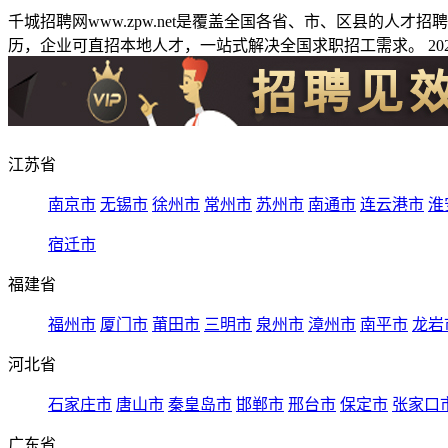
千城招聘网www.zpw.net是覆盖全国各省、市、区县的人
历，企业可直招本地人才，一站式解决全国求职招工需求。 2026
江苏省
南京市
无锡市
徐州市
常州市
苏州市
南通市
连云港市
淮
宿迁市
福建省
福州市
厦门市
莆田市
三明市
泉州市
漳州市
南平市
龙岩
河北省
石家庄市
唐山市
秦皇岛市
邯郸市
邢台市
保定市
张家口
广东省