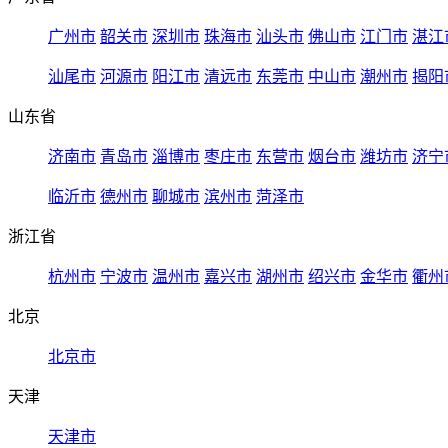
广州市
韶关市
深圳市
珠海市
汕头市
佛山市
江门市
湛江
汕尾市
河源市
阳江市
清远市
东莞市
中山市
潮州市
揭阳
山东省
济南市
青岛市
淄博市
枣庄市
东营市
烟台市
潍坊市
济宁
临沂市
德州市
聊城市
滨州市
菏泽市
浙江省
杭州市
宁波市
温州市
嘉兴市
湖州市
绍兴市
金华市
衢州
北京
北京市
天津
天津市