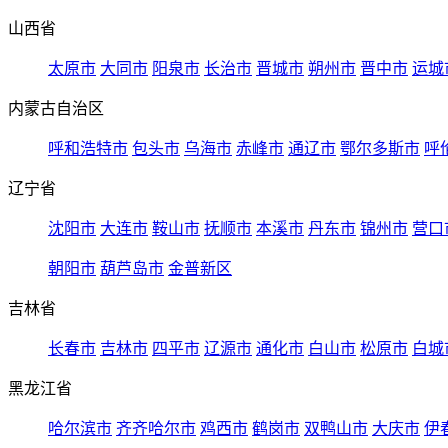
山西省
太原市
大同市
阳泉市
长治市
晋城市
朔州市
晋中市
运城
内蒙古自治区
呼和浩特市
包头市
乌海市
赤峰市
通辽市
鄂尔多斯市
呼
辽宁省
沈阳市
大连市
鞍山市
抚顺市
本溪市
丹东市
锦州市
营口
朝阳市
葫芦岛市
金普新区
吉林省
长春市
吉林市
四平市
辽源市
通化市
白山市
松原市
白城
黑龙江省
哈尔滨市
齐齐哈尔市
鸡西市
鹤岗市
双鸭山市
大庆市
伊