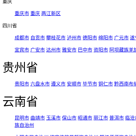
重庆
重庆市
重庆
两江新区
四川省
成都市
自贡市
攀枝花市
泸州市
德阳市
绵阳市
广元市
遂
宜宾市
广安市
达州市
雅安市
巴中市
资阳市
阿坝藏族羌
贵州省
贵阳市
六盘水市
遵义市
安顺市
毕节市
铜仁市
黔西南布
云南省
昆明市
曲靖市
玉溪市
保山市
昭通市
丽江市
普洱市
临沧
族自治州