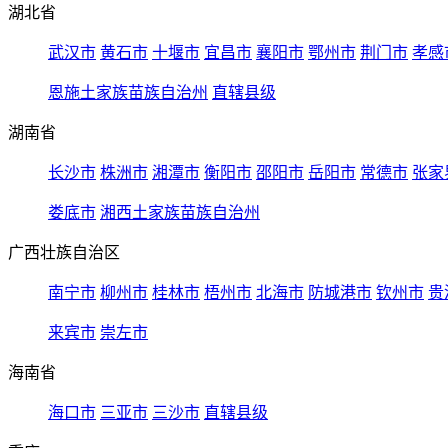
湖北省
武汉市
黄石市
十堰市
宜昌市
襄阳市
鄂州市
荆门市
孝感
恩施土家族苗族自治州
直辖县级
湖南省
长沙市
株洲市
湘潭市
衡阳市
邵阳市
岳阳市
常德市
张家
娄底市
湘西土家族苗族自治州
广西壮族自治区
南宁市
柳州市
桂林市
梧州市
北海市
防城港市
钦州市
贵
来宾市
崇左市
海南省
海口市
三亚市
三沙市
直辖县级