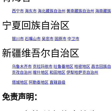
西宁市
海东市
海北藏族自治州
黄南藏族自治州
海南藏族
宁夏回族自治区
银川市
石嘴山市
吴忠市
固原市
中卫市
新疆维吾尔自治区
乌鲁木齐市
克拉玛依市
吐鲁番地区
哈密地区
昌吉回族自
克孜自治州
喀什地区
和田地区
伊犁哈萨克自治州
塔城地区
阿勒泰地区
直辖县级
免责声明：