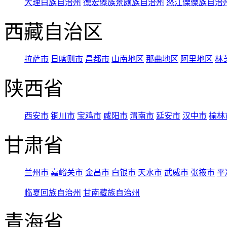
大理白族自治州
德宏傣族景颇族自治州
怒江傈僳族自治
西藏自治区
拉萨市
日喀则市
昌都市
山南地区
那曲地区
阿里地区
林
陕西省
西安市
铜川市
宝鸡市
咸阳市
渭南市
延安市
汉中市
榆林
甘肃省
兰州市
嘉峪关市
金昌市
白银市
天水市
武威市
张掖市
平
临夏回族自治州
甘南藏族自治州
青海省