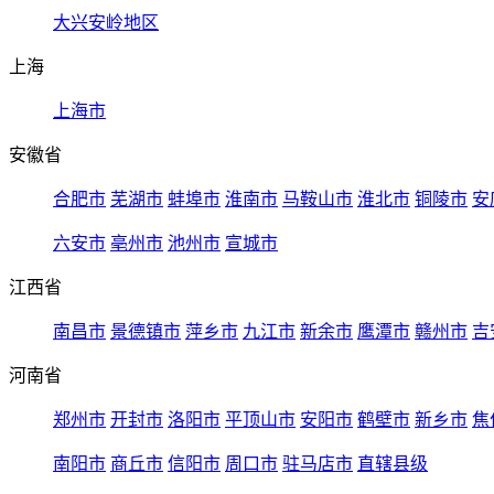
大兴安岭地区
上海
上海市
安徽省
合肥市
芜湖市
蚌埠市
淮南市
马鞍山市
淮北市
铜陵市
安
六安市
亳州市
池州市
宣城市
江西省
南昌市
景德镇市
萍乡市
九江市
新余市
鹰潭市
赣州市
吉
河南省
郑州市
开封市
洛阳市
平顶山市
安阳市
鹤壁市
新乡市
焦
南阳市
商丘市
信阳市
周口市
驻马店市
直辖县级